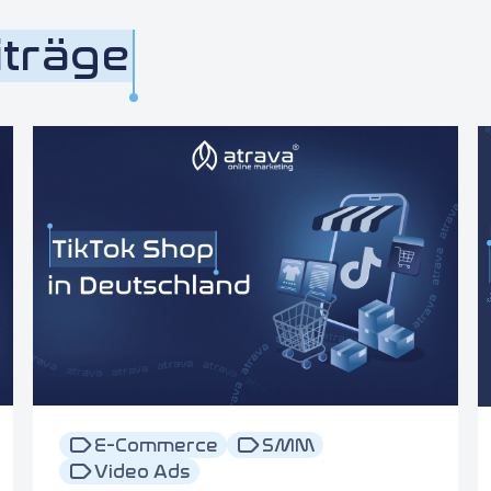
iträge
E-Commerce
SMM
Video Ads