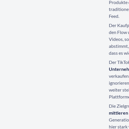
Produkte d
traditione
Feed.
Der Kaufpr
den Flow 
Videos, s
abstimmt,
dass es w
Der TikTok
Unterne
verkaufen
ignoriere
weiter st
Plattform
Die Zielgr
mittleren
Generatio
hier stark