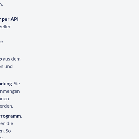
n.
r per API
eller
ne
p
aus dem
en und
ndung
. Sie
tenmengen
önnen
erden.
-Programm
,
en die
en. So
n: