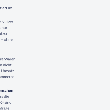
ziert im
e Nutzer
t nur
utzer
s – ohne
ihre Waren
n nicht
en Umsatz
-Commerce-
nschen
rs die
6) sind
mfrage