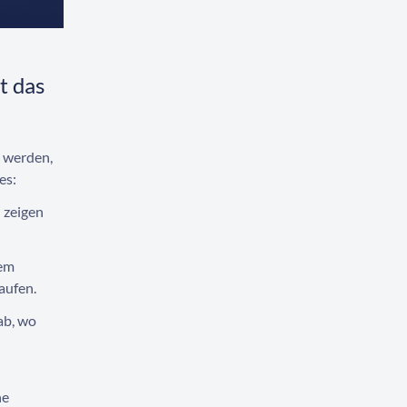
t das
t werden,
es:
 zeigen
dem
aufen.
ab, wo
ne