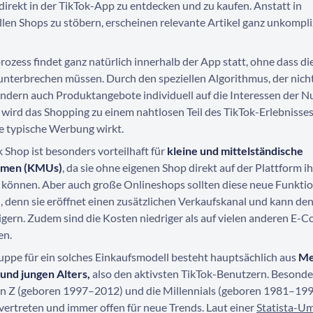
irekt in der TikTok-App zu entdecken und zu kaufen. Anstatt in
llen Shops zu stöbern, erscheinen relevante Artikel ganz unkompli
ozess findet ganz natürlich innerhalb der App statt, ohne dass di
unterbrechen müssen. Durch den speziellen Algorithmus, der nich
ondern auch Produktangebote individuell auf die Interessen der N
 wird das Shopping zu einem nahtlosen Teil des TikTok-Erlebnisse
ie typische Werbung wirkt.
 Shop ist besonders vorteilhaft für
kleine und mittelständische
hmen (KMUs)
, da sie ohne eigenen Shop direkt auf der Plattform 
 können. Aber auch große Onlineshops sollten diese neue Funktio
n, denn sie eröffnet einen zusätzlichen Verkaufskanal und kann d
eigern. Zudem sind die Kosten niedriger als auf vielen anderen E
en.
uppe für ein solches Einkaufsmodell besteht hauptsächlich aus
Me
 und jungen Alters,
also den aktivsten TikTok-Benutzern. Besonde
n Z (geboren 1997–2012) und die Millennials (geboren 1981–199
 vertreten und immer offen für neue Trends. Laut einer
Statista-U