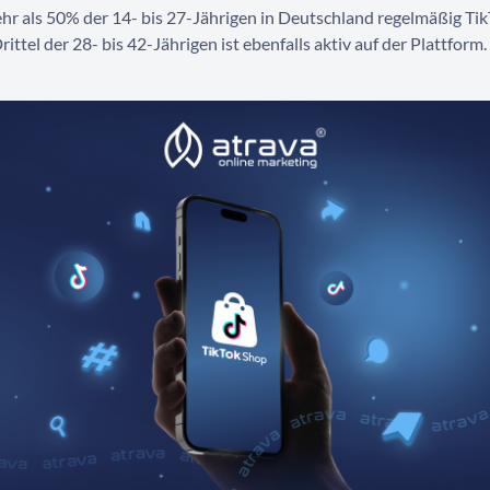
hr als 50% der 14- bis 27-Jährigen in Deutschland regelmäßig Tik
rittel der 28- bis 42-Jährigen ist ebenfalls aktiv auf der Plattform.