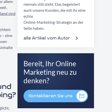
or allem
niemals still steht. Das begeistert
eit.
auch unsere Kunden, die mit ihr eine
land sind
echte
Online-Marketing-Strategin an der
Seite haben.
ichtem
 – eine
alle Artikel vom Autor
nnen
sinhalte
Bereit, Ihr Online
Marketing neu zu
denken?
und
ing
?
Kontaktieren Sie uns
licht,