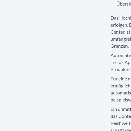
Übersic
Das Hochl
erfolgen.
Center ist
umfangrei
Grenzen.
Automatisi
TikTok Ap
Produkte 
Für eine n
ermöglich
automatis
beispiels
Ein unmit
das Conte
Reichweite
schafft da