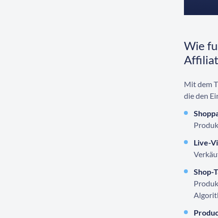
Wie fu
Affilia
Mit dem T
die den Ei
Shoppa
Produkt
Live-V
Verkäuf
Shop-T
Produk
Algorit
Produc