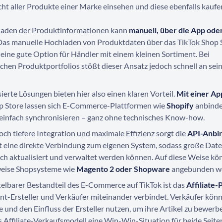
ht aller Produkte einer Marke einsehen und diese ebenfalls kaufe
aden der Produktinformationen kann
manuell, über die App ode
 Das manuelle Hochladen von Produktdaten über das TikTok Shop S
 eine gute Option für Händler mit einem kleinen Sortiment. Bei
chen Produktportfolios stößt dieser Ansatz jedoch schnell an sei
erte Lösungen bieten hier also einen klaren Vorteil.
Mit einer Ap
p Store lassen sich E-Commerce-Plattformen wie
Shopify
anbind
einfach synchronisieren – ganz ohne technisches Know-how.
och tiefere Integration und maximale Effizienz sorgt die
API-Anbi
t eine direkte Verbindung zum eigenen System, sodass große Da
ch aktualisiert und verwaltet werden können. Auf diese Weise k
weise Shopsysteme wie
Magento 2 oder Shopware
angebunden w
telbarer Bestandteil des E-Commerce auf TikTok ist das
Affiliate
nt-Ersteller und Verkäufer miteinander verbindet. Verkäufer könn
 und den Einfluss der Ersteller nutzen, um ihre Artikel zu bewerb
s Affiliate-Verkaufsmodell eine Win-Win-Situation für beide Seite