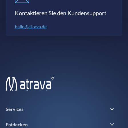
Kontaktieren Sie den Kundensupport
hallo@atrava.de
Services
Entdecken
Suchmaschinenwerbung (SEA)