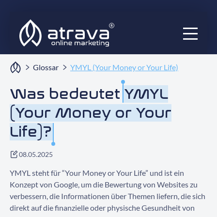
Services
Glossar
YMYL (Your Money or Your Life)
Ratgeber
Was bedeutet
YMYL
(Your Money or Your
Audits
Life)?
Blog
08.05.2025
Projekte
YMYL steht für “Your Money or Your Life” und ist ein
Über uns
Konzept von Google, um die Bewertung von Websites zu
verbessern, die Informationen über Themen liefern, die sich
direkt auf die finanzielle oder physische Gesundheit von