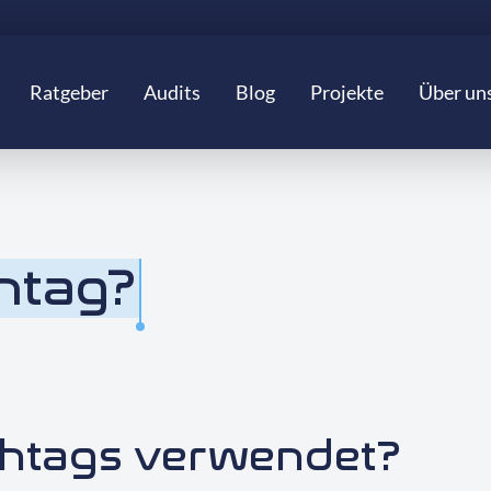
Ratgeber
Audits
Blog
Projekte
Über un
htag?
htags verwendet?