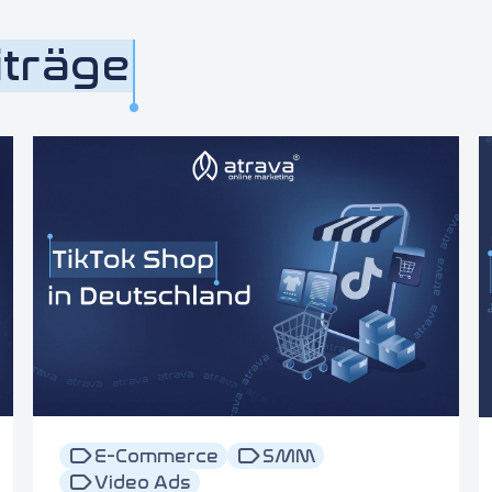
iträge
E-Commerce
SMM
Video Ads