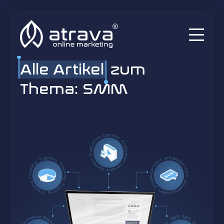
Alle Artikel
zum
Services
Thema: SMM
Ratgeber
Audits
Blog
Projekte
Über uns