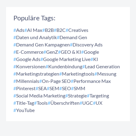
Populäre Tags:
#
Ads
#
AI Max
#
B2B
#
B2C
#
Creatives
#
Daten und Analytik
#
Demand Gen
#
Demand Gen Kampagnen
#
Discovery Ads
#
E-Commerce
#
GenZ
#
GEO & KI
#
Google
#
Google Ads
#
Google Marketing Live
#
KI
#
Konversionen
#
Kundenbindung
#
Lead Generation
#
Marketingstrategien
#
Marketingtools
#
Messung
#
Millennials
#
On-Page SEO
#
Performance Max
#
Pinterest
#
SEA
#
SEM
#
SEO
#
SMM
#
Social Media Marketing
#
Strategie
#
Targeting
#
Title-Tag
#
Tools
#
Überschriften
#
UGC
#
UX
#
YouTube