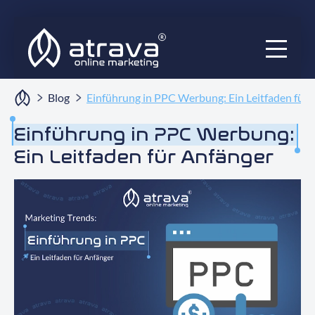
Services
Blog
Einführung in PPC Werbung: Ein Leitfaden für 
Ratgeber
Einführung in PPC Werbung:
Ein Leitfaden für Anfänger
Audits
Blog
Projekte
Über uns