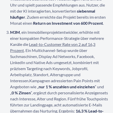
Uhr und spielt passende Empfehlungen aus. Nutzer, die
mit der KI interagierten, konvertierten
siebenmal
häufiger
. Zudem erreichte das Projekt bereits im ersten
Monat einen
Return on Investment von 600 Prozent
.
M3M
, ein Immobilienprojektentwickler, erhöhte mit
einer kompakten Performance-Strategie über mehrere
Kanäle die
Lead-to-Customer Rate von 2 auf 16,3
Prozent
. Ein Multichannel-Setup wurde über
Suchmaschinen, Display Ad Networks, Facebook,
LinkedIn und Native Ads umgesetzt, kombiniert mit
präzisem Targeting nach Keywords, Jobprofil,
Arbeitsplatz, Standort, Altersgruppe und
Interessen.
Kampagnen adressierten Pain Points mit
Angeboten wie „
nur 1 % anzahlen und einziehen
“ und
„
0 % Zinsen
“, ergänzt durch personalisierte Anzeigensets
nach Interesse, Alter und Region. Fünf frühe Touchpoints
führten zur Landingpage, acht automatisierte E-Mails
übernahmen das Nurturing. Ergebnis:
16,3 % Lead-to-