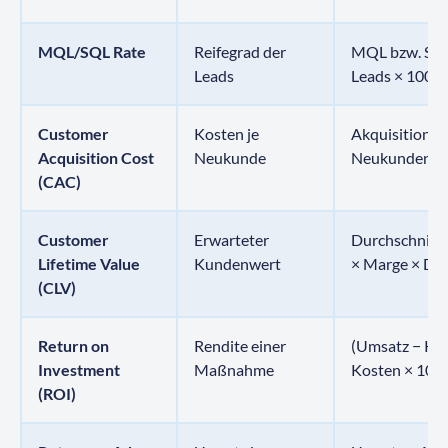
MQL/SQL Rate
Reifegrad der
MQL bzw. SQ
Leads
Leads × 100
Customer
Kosten je
Akquisitionsk
Acquisition Cost
Neukunde
Neukunden
(CAC)
Customer
Erwarteter
Durchschnitt
Lifetime Value
Kundenwert
× Marge × Da
(CLV)
Return on
Rendite einer
(Umsatz − Kos
Investment
Maßnahme
Kosten × 100
(ROI)