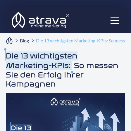
Services
Blog
Die 13 wichtigsten Marketing-KPIs: So messen 
Ratgeber
Die 13 wichtigsten
Marketing-KPIs:
So messen
Audits
Sie den Erfolg Ihrer
Blog
Kampagnen
Projekte
Über uns