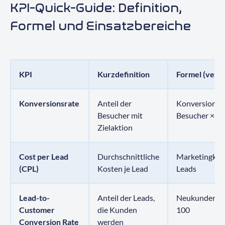
KPI-Quick-Guide: Definition,
Formel und Einsatzbereiche
KPI
Kurzdefinition
Formel (verei
Konversionsrate
Anteil der
Konversionen
Besucher mit
Besucher × 1
Zielaktion
Cost per Lead
Durchschnittliche
Marketingkos
(CPL)
Kosten je Lead
Leads
Lead-to-
Anteil der Leads,
Neukunden ÷ 
Customer
die Kunden
100
Conversion Rate
werden